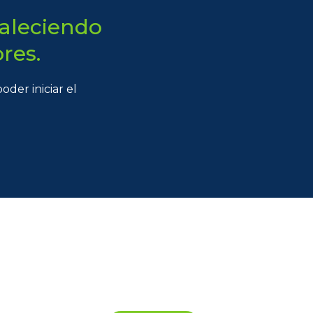
taleciendo
res.
der iniciar el