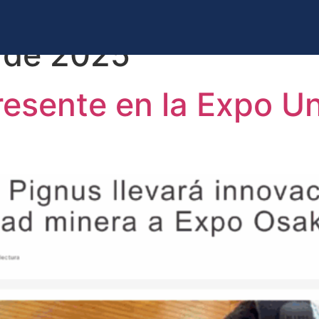
 de 2025
resente en la Expo U