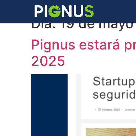
Día:
19 de mayo
Pignus estará p
2025