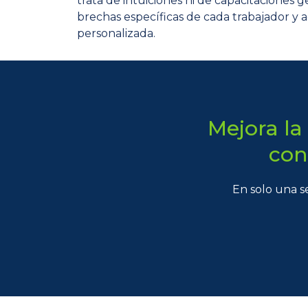
trata de intuiciones ni de capacitaciones ge
brechas específicas de cada trabajador y 
personalizada.
Mejora la
con
En solo una s