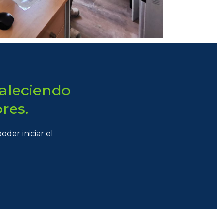
taleciendo
res.
der iniciar el