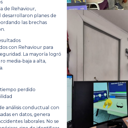
os
ma de Rehaviour,
 desarrollaron planes de
abordando las brechas
ón.
esultados
ados con Rehaviour para
eguridad. La mayoría logró
ro media-baja a alta,
a.
 tiempo perdido
ilidad
e análisis conductual con
asadas en datos, genera
ccidentes laborales. No se